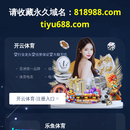
首页
产品中心
新闻动态
关于我们